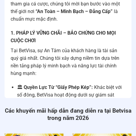
tham gia cá cược, chúng tôi mời bạn bước vào một
thế giới nơi
“An Toàn – Minh Bạch – Đẳng Cấp”
là
chuẩn mực mặc định.
1. PHÁP LÝ VỮNG CHÃI – BẢO CHỨNG CHO MỌI
CUỘC CHƠI
Tại BetVisa, sự An Tâm của khách hàng là tài sản
quý giá nhất. Chúng tôi xây dựng niềm tin dựa trên
nền tảng pháp lý minh bạch và năng lực tài chính
hùng mạnh:
🏛️
Quyền Lực Từ “Giấy Phép Kép”:
Khác biệt với
số đông, BetVisa hoạt động dưới sự giám sát
song trùng khắt khe từ hai tổ chức quản lý cờ bạc
Các khuyến mãi hấp dẫn đang diễn ra tại Betvisa
uy tín nhất hành tinh:
PAGCOR
(Chính phủ
trong năm 2026
Philippines) &
Gaming Curacao
. Mọi hoạt động
đều tuân thủ luật pháp quốc tế.
⚖️
Công Bằng Tuyệt Đối (Fair-Play):
Kết quả trò