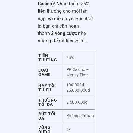
Casino)
! Nhận thêm 25%
tiền thưởng cho mỗi lần
nạp, và điều tuyệt vời nhất
là bạn chỉ cần hoàn
thành
3 vòng cược
nhẹ
🌐 CỔNG TRUY CẬP BETVISA CHÍNH THỨC
nhàng để rút tiền về túi.
2026 – AN TOÀN & KHÔNG BỊ CHẶN
Trong kỷ nguyên số, việc bảo vệ tài khoản cũng quan
TIỀN
25%
THƯỞNG
trọng như việc chiến thắng trên bàn cược. Trước thực
trạng website giả mạo tràn lan,
BetVisa
cung cấp hệ
PP Casino –
LOẠI
GAME
Money Time
thống đường truyền mã hóa độc quyền, đảm bảo kết
nối của bạn luôn
Ổn định – Bảo mật – Riêng tư
.
100.000₫ –
NẠP TỐI
THIỂU
25.000.000₫
🚀 Hệ Thống Link Dự Phòng “Hỏa Tốc” 24/7
THƯỞNG
2.500.000₫
TỐI ĐA
Link chính thức đã được cập nhật tự động ở đầu
trang. Nếu gặp sự cố gián đoạn do nhà mạng, hãy
RÚT TỐI
Không giới hạn
ĐA
truy cập ngay danh sách
Tên miền dự phòng đã
VÒNG
được xác thực
dưới đây:
3x
CƯỢC