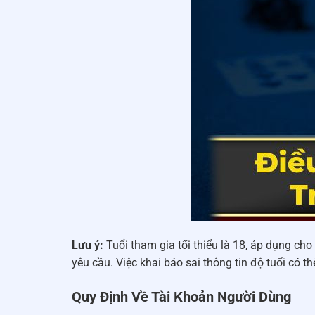
Lưu ý:
Tuổi tham gia tối thiểu là 18, áp dụng cho
yêu cầu. Việc khai báo sai thông tin độ tuổi có t
Quy Định Về Tài Khoản Người Dùng