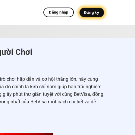
Đăng nhập
Đăng ký
gười Chơi
trò chơi hấp dẫn và cơ hội thắng lớn, hãy cùng
mà đó chính là kim chỉ nam giúp bạn trải nghiệm
 giây phút thư giãn tuyệt vời cùng BetVisa, đồng
rọng nhất của BetVisa một cách chi tiết và dễ