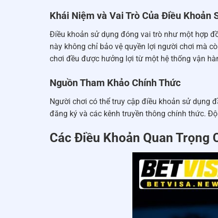
Khái Niệm và Vai Trò Của Điều Khoản 
Điều khoản sử dụng đóng vai trò như một hợp đồn
này không chỉ bảo vệ quyền lợi người chơi mà c
chơi đều được hưởng lợi từ một hệ thống vận hà
Nguồn Tham Khảo Chính Thức
Người chơi có thể truy cập điều khoản sử dụng đ
đăng ký và các kênh truyền thông chính thức. Độ
Các Điều Khoản Quan Trọng C