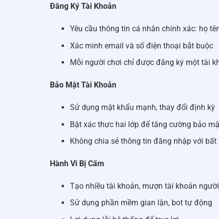
Đăng Ký Tài Khoản
Yêu cầu thông tin cá nhân chính xác: họ tên,
Xác minh email và số điện thoại bắt buộc
Mỗi người chơi chỉ được đăng ký một tài k
Bảo Mật Tài Khoản
Sử dụng mật khẩu mạnh, thay đổi định kỳ
Bật xác thực hai lớp để tăng cường bảo mậ
Không chia sẻ thông tin đăng nhập với bất 
Hành Vi Bị Cấm
Tạo nhiều tài khoản, mượn tài khoản ngườ
Sử dụng phần mềm gian lận, bot tự động