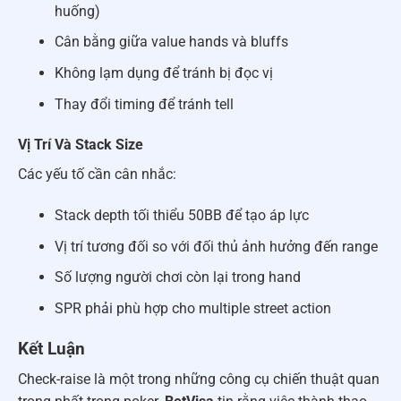
huống)
Cân bằng giữa value hands và bluffs
Không lạm dụng để tránh bị đọc vị
Thay đổi timing để tránh tell
Vị Trí Và Stack Size
Các yếu tố cần cân nhắc:
Stack depth tối thiểu 50BB để tạo áp lực
Vị trí tương đối so với đối thủ ảnh hưởng đến range
Số lượng người chơi còn lại trong hand
SPR phải phù hợp cho multiple street action
Kết Luận
Check-raise là một trong những công cụ chiến thuật quan