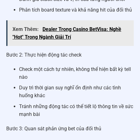
Phân tích board texture và khả năng hit của đối thủ
Xem Thêm:
Dealer Trong Casino BetVisa: Nghề
"Hot" Trong Ngành Giải Trí
Bước 2: Thực hiện động tác check
Check một cách tự nhiên, không thể hiện bất kỳ tell
nào
Duy trì thời gian suy nghĩ ổn định như các tình
huống khác
Tránh những động tác có thể tiết lộ thông tin về sức
mạnh bài
Bước 3: Quan sát phản ứng bet của đối thủ