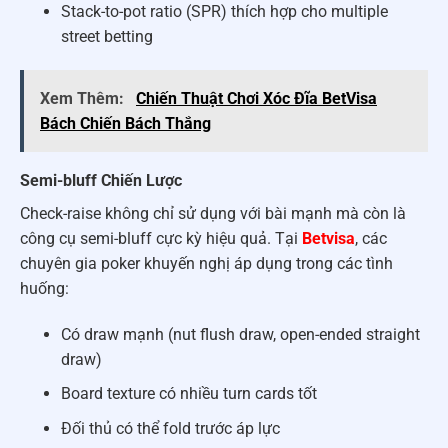
Stack-to-pot ratio (SPR) thích hợp cho multiple
street betting
Xem Thêm:
Chiến Thuật Chơi Xóc Đĩa BetVisa
Bách Chiến Bách Thắng
Semi-bluff Chiến Lược
Check-raise không chỉ sử dụng với bài mạnh mà còn là
công cụ semi-bluff cực kỳ hiệu quả. Tại
Betvisa
, các
chuyên gia poker khuyến nghị áp dụng trong các tình
huống:
Có draw mạnh (nut flush draw, open-ended straight
draw)
Board texture có nhiều turn cards tốt
Đối thủ có thể fold trước áp lực