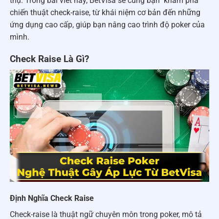
thụ. Trong bài viết này, BetVisa sẽ cùng bạn khám phá
chiến thuật check-raise, từ khái niệm cơ bản đến những
ứng dụng cao cấp, giúp bạn nâng cao trình độ poker của
mình.
Check Raise Là Gì?
Định Nghĩa Check Raise
Check-raise là thuật ngữ chuyên môn trong poker, mô tả