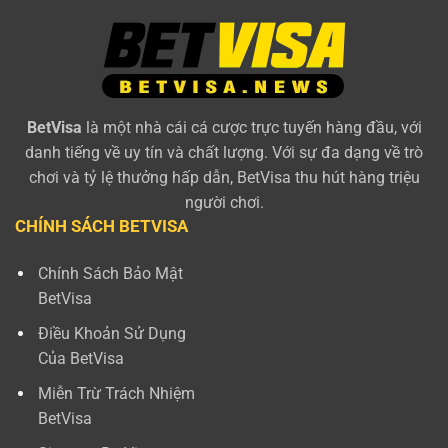
BetVisa
là một nhà cái cá cược trực tuyến hàng đầu, với
danh tiếng về uy tín và chất lượng. Với sự đa dạng về trò
chơi và tỷ lệ thưởng hấp dẫn, BetVisa thu hút hàng triệu
người chơi.
CHÍNH SÁCH BETVISA
Chính Sách Bảo Mật
BetVisa
Điều Khoản Sử Dụng
Của BetVisa
Miễn Trừ Trách Nhiệm
BetVisa