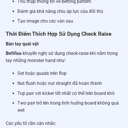
Thu thập thông tin về betting pattern
Đánh giá khả năng chịu áp lực của đối thủ
Tạo image cho các ván sau
Thời Điểm Thích Hợp Sử Dụng Check Raise
Bàn tay quái vật
BetVisa
khuyến nghị sử dụng check-raise khi nắm trong
tay những monster hand như:
Set hoặc quads trên flop
Nut flush hoặc nut straight đã hoàn thành
Top pair với kicker tốt nhất có thể trên board khô
Two pair trở lên trong tình huống board không quá
wet
Các yếu tố cần cân nhắc: