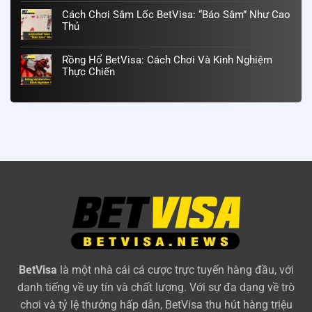
Cách Chơi Sâm Lốc BetVisa: “Báo Sâm” Như Cao
Thủ
Rồng Hổ BetVisa: Cách Chơi Và Kinh Nghiệm
Thực Chiến
BetVisa
là một nhà cái cá cược trực tuyến hàng đầu, với
danh tiếng về uy tín và chất lượng. Với sự đa dạng về trò
chơi và tỷ lệ thưởng hấp dẫn, BetVisa thu hút hàng triệu