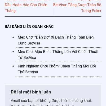
Đầu Hoàn Hảo Cho Chiến
BetVisa: Tăng Cược Toàn Bộ
Thắng
Trong Poker
BÀI ĐĂNG LIÊN QUAN KHÁC
Mẹo Chơi “Dằn Dơ” Xì Dách Thắng Toàn Diện
Cùng BetVisa
Mẹo Chơi Mậu Binh: Thắng Lớn Với Chiến Thuật
Từ BetVisa
Kinh Nghiệm Chơi Phỏm: Chiến Thắng Mọi Đối
Thủ BetVisa
Để lại một bình luận
Email của bạn sẽ không được hiển thị công khai.