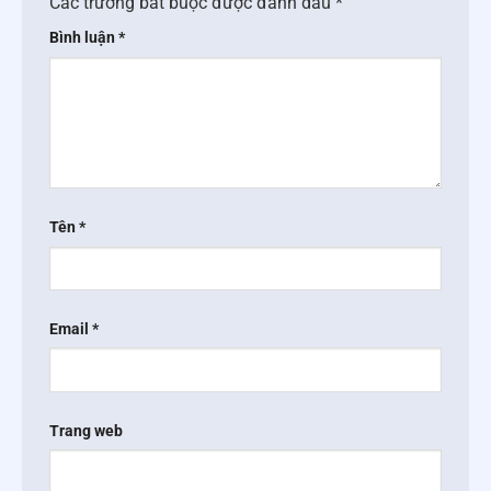
Các trường bắt buộc được đánh dấu
*
Bình luận
*
Tên
*
Email
*
Trang web