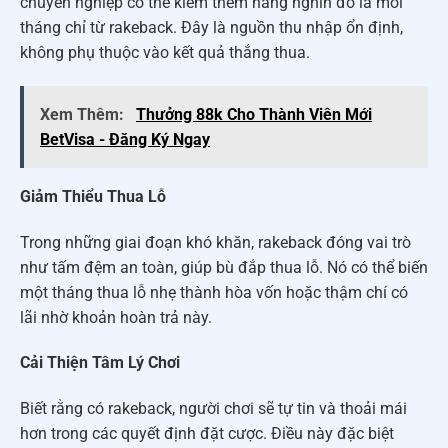
chuyên nghiệp có thể kiếm thêm hàng nghìn đô la mỗi
tháng chỉ từ rakeback. Đây là nguồn thu nhập ổn định,
không phụ thuộc vào kết quả thắng thua.
Xem Thêm:
Thưởng 88k Cho Thành Viên Mới
BetVisa - Đăng Ký Ngay
Giảm Thiểu Thua Lỗ
Trong những giai đoạn khó khăn, rakeback đóng vai trò
như tấm đệm an toàn, giúp bù đắp thua lỗ. Nó có thể biến
một tháng thua lỗ nhẹ thành hòa vốn hoặc thậm chí có
lãi nhờ khoản hoàn trả này.
Cải Thiện Tâm Lý Chơi
Biết rằng có rakeback, người chơi sẽ tự tin và thoải mái
hơn trong các quyết định đặt cược. Điều này đặc biệt