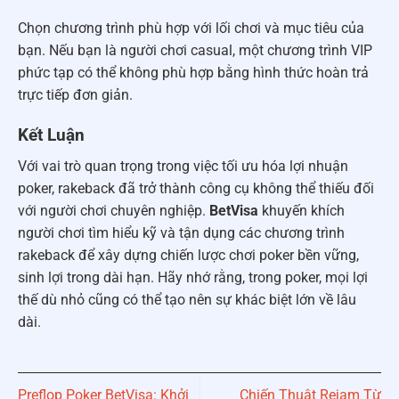
Chọn chương trình phù hợp với lối chơi và mục tiêu của
bạn. Nếu bạn là người chơi casual, một chương trình VIP
phức tạp có thể không phù hợp bằng hình thức hoàn trả
trực tiếp đơn giản.
Kết Luận
Với vai trò quan trọng trong việc tối ưu hóa lợi nhuận
poker, rakeback đã trở thành công cụ không thể thiếu đối
với người chơi chuyên nghiệp.
BetVisa
khuyến khích
người chơi tìm hiểu kỹ và tận dụng các chương trình
rakeback để xây dựng chiến lược chơi poker bền vững,
sinh lợi trong dài hạn. Hãy nhớ rằng, trong poker, mọi lợi
thế dù nhỏ cũng có thể tạo nên sự khác biệt lớn về lâu
dài.
Preflop Poker BetVisa: Khởi
Chiến Thuật Rejam Từ