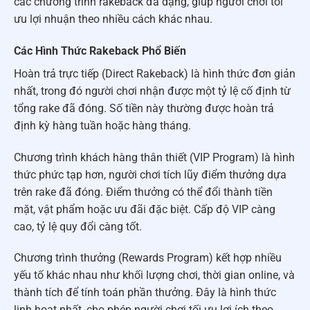
các chương trình rakeback đa dạng, giúp người chơi tối
ưu lợi nhuận theo nhiều cách khác nhau.
Các Hình Thức Rakeback Phổ Biến
Hoàn trả trực tiếp (Direct Rakeback) là hình thức đơn giản
nhất, trong đó người chơi nhận được một tỷ lệ cố định từ
tổng rake đã đóng. Số tiền này thường được hoàn trả
định kỳ hàng tuần hoặc hàng tháng.
Chương trình khách hàng thân thiết (VIP Program) là hình
thức phức tạp hơn, người chơi tích lũy điểm thưởng dựa
trên rake đã đóng. Điểm thưởng có thể đổi thành tiền
mặt, vật phẩm hoặc ưu đãi đặc biệt. Cấp độ VIP càng
cao, tỷ lệ quy đổi càng tốt.
Chương trình thưởng (Rewards Program) kết hợp nhiều
yếu tố khác nhau như khối lượng chơi, thời gian online, và
thành tích để tính toán phần thưởng. Đây là hình thức
linh hoạt nhất, cho phép người chơi tối ưu lợi ích theo