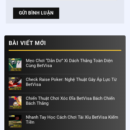
BÀI VIẾT MỚI
Mẹo Chơi “Dằn Dơ” Xì Dách Thắng Toàn Diện
Cùng BetVisa
Check Raise Poker: Nghệ Thuật Gây Áp Lực Từ
BetVisa
Chiến Thuật Chơi Xóc Đĩa BetVisa Bách Chiến
Bách Thắng
Nhanh Tay Học Cách Chơi Tài Xỉu BetVisa Kiếm
Tiền